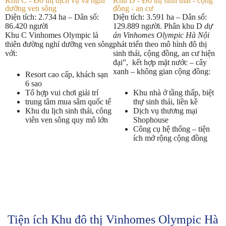
Khu C - Đô thị dịch vụ và nghỉ
Khu D - Đô thị sinh thái - cộng
dưỡng ven sông​
đồng - an cư
Diện tích: 2.734 ha – Dân số:
Diện tích: 3.591 ha – Dân số:
86.420 người
129.889 người. Phân khu D
dự
Khu C Vinhomes Olympic là
án Vinhomes Olympic Hà Nội
thiên đường nghỉ dưỡng ven sông
phát triển theo mô hình đô thị
với:
sinh thái, cộng đồng, an cư hiện
đại”, kết hợp mặt nước – cây
xanh – không gian cộng đồng:
Resort cao cấp, khách sạn
6 sao
Tổ hợp vui chơi giải trí
Khu nhà ở tầng thấp, biệt
trung tâm mua sắm quốc tế
thự sinh thái, liền kề
Khu du lịch sinh thái, công
Dịch vụ thương mại
viên ven sông quy mô lớn
Shophouse
Công cụ hệ thống – tiện
ích mở rộng cộng đồng
Tiện ích Khu đô thị Vinhomes Olympic Hà