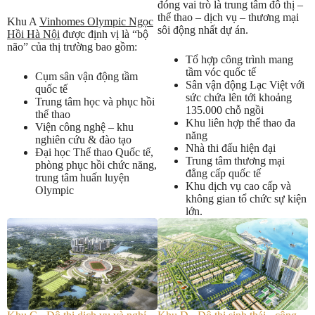
đóng vai trò là trung tâm đô thị –
thể thao – dịch vụ – thương mại
Khu A
Vinhomes Olympic Ngọc
sôi động nhất dự án.
Hồi Hà Nội
được định vị là “bộ
não” của thị trường bao gồm:
Tổ hợp công trình mang
tầm vóc quốc tế
Cụm sân vận động tầm
Sân vận động Lạc Việt với
quốc tế
sức chứa lên tới khoảng
Trung tâm học và phục hồi
135.000 chỗ ngồi
thể thao
Khu liên hợp thể thao đa
Viện công nghệ – khu
năng
nghiên cứu & đào tạo
Nhà thi đấu hiện đại
Đại học Thể thao Quốc tế,
Trung tâm thương mại
phòng phục hồi chức năng,
đẳng cấp quốc tế
trung tâm huấn luyện
Khu dịch vụ cao cấp và
Olympic
không gian tổ chức sự kiện
Booking dự án Vinhomes Olympic
TẢI BROCHURE
lớn.
Nhận báo giá sớm nhất các dự án Vin Olympic
Nhận báo giá sớm nhất các dự án Vin Olympic
Liên hệ tư vấn các dự án Vin Olympic