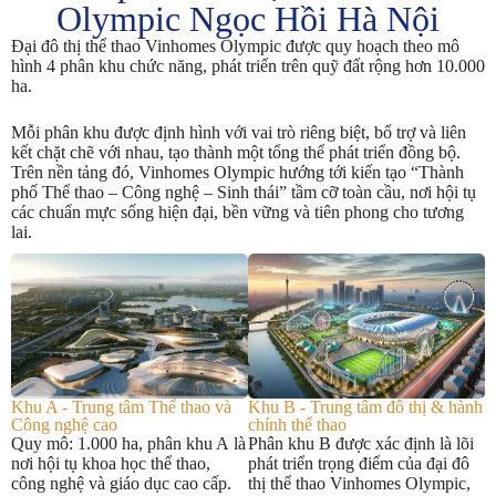
Olympic Ngọc Hồi Hà Nội
Đại đô thị thể thao Vinhomes Olympic được quy hoạch theo mô
hình 4 phân khu chức năng, phát triển trên quỹ đất rộng hơn 10.000
ha.
Mỗi phân khu được định hình với vai trò riêng biệt, bổ trợ và liên
kết chặt chẽ với nhau, tạo thành một tổng thể phát triển đồng bộ.
Trên nền tảng đó, Vinhomes Olympic hướng tới kiến tạo “Thành
phố Thể thao – Công nghệ – Sinh thái” tầm cỡ toàn cầu, nơi hội tụ
các chuẩn mực sống hiện đại, bền vững và tiên phong cho tương
lai.
Khu A - Trung tâm Thể thao và
Khu B - Trung tâm đô thị & hành
Công nghệ cao
chính thể thao
Quy mô: 1.000 ha, phân khu A là
Phân khu B được xác định là lõi
nơi hội tụ khoa học thể thao,
phát triển trọng điểm của đại đô
công nghệ và giáo dục cao cấp.
thị thể thao Vinhomes Olympic,