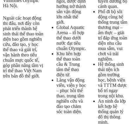
Vinhomes Olympic
tuyến đường bộ
ngồi, được định
Hà Nội.
cảnh quan.
hướng trở thành
Phố đi bộ sôi
sân vận động
động cùng hệ
lớn nhất thế
Ngoài các hoạt động
thống trung tâm
giới.
thi đấu, nơi đây còn
thương mại –
Global Aquatic
phát triển thành hệ
ẩm thực – giải
Arena – tổ hợp
sinh thái thể thao toàn
trí đáp ứng toàn
thể thao dưới
diện bao gồm nghiên
diện nhu cầu
nước đạt tiêu
cứu, đào tạo, y học
mua sắm, vui
chuẩn Olympic.
thể thao và giải trí,
chơi và trải
Khu liên hợp
vận hành theo tiêu
nghiệm.
thể thao toàn
chuẩn mực quốc tế,
Hệ thống sinh
cầu & Trung
góp phần nâng tầm vị
thái tiện ích
tâm thể thao
trí thể thao Việt Nam
gồm trường
điện tử.
trên bản đồ thế giới.
học, bệnh viện
Làng vận động
và TTTM được
viên, viện y học
bố trí ngay
– phục hồi thể
trong nội khu.
thao, trung tâm
An ninh đa lớp
nghiên cứu và
kết hợp hệ
đào tạo chăm
thống quản lý
sóc toàn diện.
đô thị thông
minh.