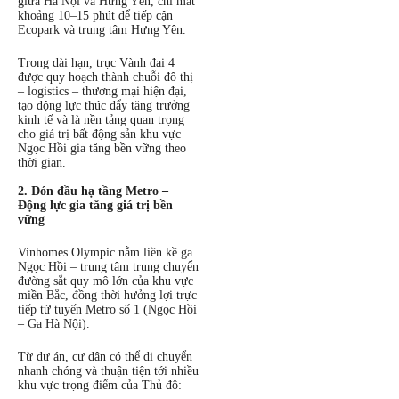
giữa Hà Nội và Hưng Yên, chỉ mất
khoảng 10–15 phút để tiếp cận
Ecopark và trung tâm Hưng Yên.
Trong dài hạn, trục Vành đai 4
được quy hoạch thành chuỗi đô thị
– logistics – thương mại hiện đại,
tạo động lực thúc đẩy tăng trưởng
kinh tế và là nền tảng quan trọng
cho giá trị bất động sản khu vực
Ngọc Hồi gia tăng bền vững theo
thời gian.
2. Đón đầu hạ tầng Metro –
Động lực gia tăng giá trị bền
vững
Vinhomes Olympic nằm liền kề ga
Ngọc Hồi – trung tâm trung chuyển
đường sắt quy mô lớn của khu vực
miền Bắc, đồng thời hưởng lợi trực
tiếp từ tuyến Metro số 1 (Ngọc Hồi
– Ga Hà Nội).
Từ dự án, cư dân có thể di chuyển
nhanh chóng và thuận tiện tới nhiều
khu vực trọng điểm của Thủ đô: