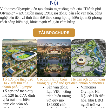
Nội
Vinhomes Olympic kiến tạo chuẩn mực sống mới của “Thành phố
Olympic” – nơi nguồn năng lượng sôi động, bản sắc văn hóa, công
nghệ tiên tiến và tinh thần thể thao cùng hội tụ, kiến tạo một phong
cách sống hiện đại, khỏe mạnh và giàu cảm hứng.
TẢI BROCHURE
Hệ tiện ích đô thị toàn
Tổ hợp thể thao 520
Các công trình biểu
diện chuẩn Vinhomes
Ha - Trái tim của
tượng quy mô thế giới
thành phố Olympic
Vinhomes
Sân vận động
Tổ hợp thể thao quy
Olympic Hà
Lạc Việt – công
mô 520 ha được định
Nội có: Hồ điều
trình biểu tượng
vị là trái tim chiến
hòa, khu BBQ
với quy mô
lược của toàn bộ
ngoài trời và
135.000 chỗ